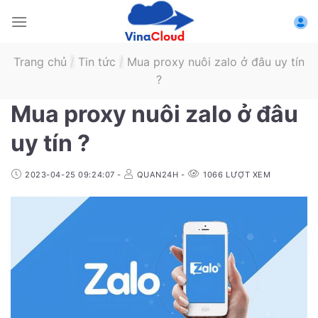
Skip
to
content
Trang chủ
/
Tin tức
/
Mua proxy nuôi zalo ở đâu uy tín
?
Mua proxy nuôi zalo ở đâu
uy tín ?
2023-04-25 09:24:07
-
QUAN24H
-
1066
LƯỢT XEM