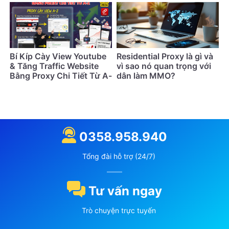
Nhất (Cập Nhật 2026)
Bí Kíp Cày View Youtube
Residential Proxy là gì và
& Tăng Traffic Website
vì sao nó quan trọng với
Bằng Proxy Chi Tiết Từ A-
dân làm MMO?
Z
0358.958.940
Tổng đài hỗ trợ (24/7)
Tư vấn ngay
Trò chuyện trực tuyến