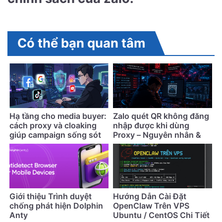
Có thể bạn quan tâm
Hạ tầng cho media buyer:
Zalo quét QR không đăng
cách proxy và cloaking
nhập được khi dùng
giúp campaign sống sót
Proxy – Nguyên nhân &
lâu hơn
cách khắc phục
Giới thiệu Trình duyệt
Hướng Dẫn Cài Đặt
chống phát hiện Dolphin
OpenClaw Trên VPS
Anty
Ubuntu / CentOS Chi Tiết